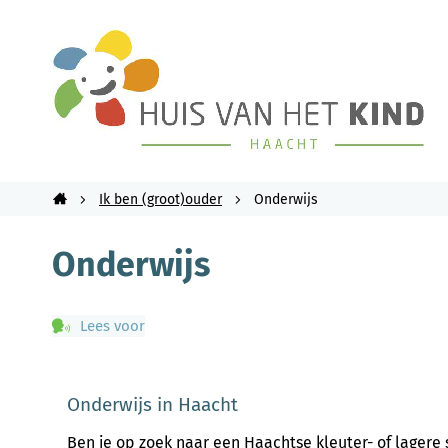
Huis
van
het
Kind
gemeente
Ik ben (groot)ouder
Onderwijs
Haacht
Startpagina
Onderwijs
Lees voor
Onderwijs in Haacht
Ben je op zoek naar een Haachtse kleuter- of lagere 