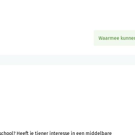
Naar
inhoud
Waarmee
kunnen
we
jou
helpen?
school? Heeft je tiener interesse in een middelbare